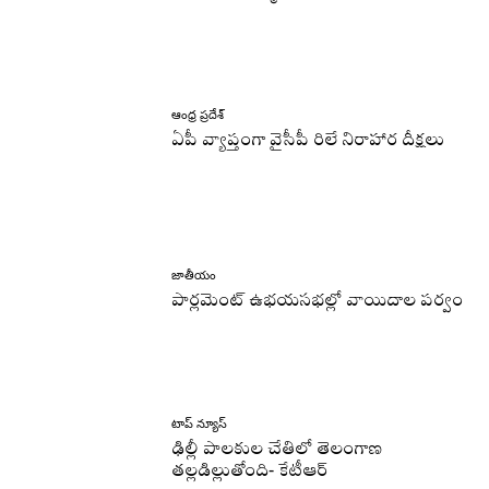
ఆంధ్ర ప్రదేశ్
ఏపీ వ్యాప్తంగా వైసీపీ రిలే నిరాహార దీక్షలు
జాతీయం
పార్లమెంట్ ఉభయసభల్లో వాయిదాల పర్వం
టాప్ న్యూస్
ఢిల్లీ పాలకుల చేతిలో తెలంగాణ
తల్లడిల్లుతోంది- కేటీఆర్