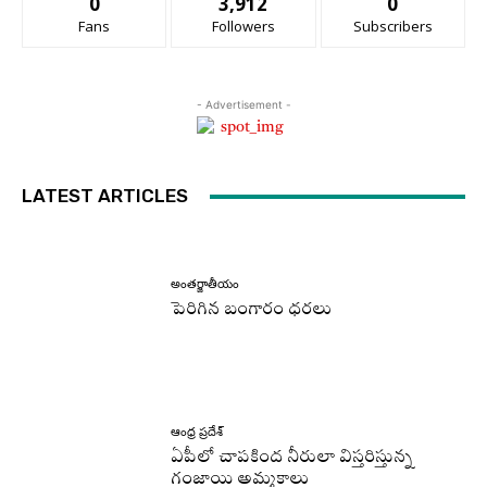
0
3,912
0
Fans
Followers
Subscribers
- Advertisement -
LATEST ARTICLES
అంతర్జాతీయం
పెరిగిన బంగారం ధరలు
ఆంధ్ర ప్రదేశ్
ఏపీలో చాపకింద నీరులా విస్తరిస్తున్న
గంజాయి అమ్మకాలు