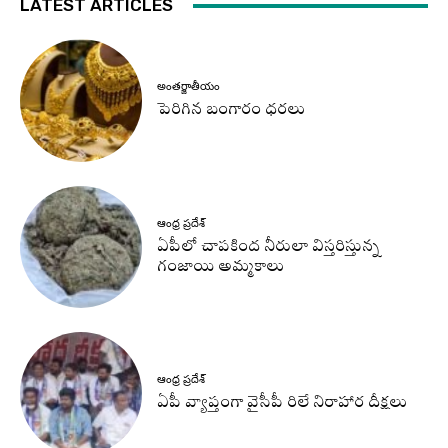
LATEST ARTICLES
అంతర్జాతీయం
పెరిగిన బంగారం ధరలు
ఆంధ్ర ప్రదేశ్
ఏపీలో చాపకింద నీరులా విస్తరిస్తున్న
గంజాయి అమ్మకాలు
ఆంధ్ర ప్రదేశ్
ఏపీ వ్యాప్తంగా వైసీపీ రిలే నిరాహార దీక్షలు