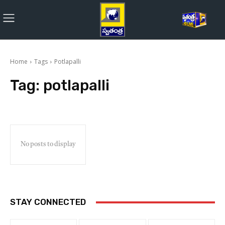
Home
Tags
Potlapalli
Tag:
potlapalli
No posts to display
STAY CONNECTED