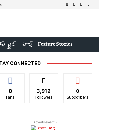
in
ైఫ్ స్టైల్
హెల్త్
Feature Stories
TAY CONNECTED
0
3,912
0
Fans
Followers
Subscribers
- Advertisement -