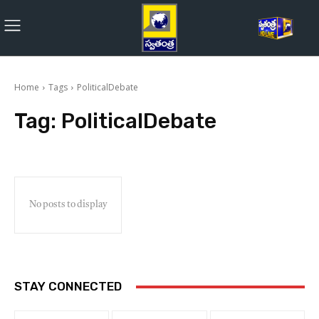
Home
Tags
PoliticalDebate
Tag:
PoliticalDebate
No posts to display
STAY CONNECTED