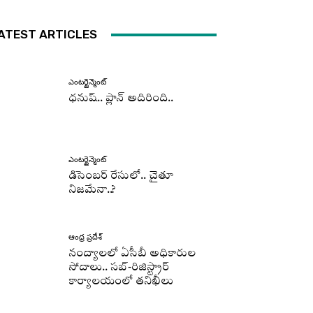
ATEST ARTICLES
ఎంటర్టైన్మెంట్
ధనుష్‌.. ప్లాన్ అదిరింది..
ఎంటర్టైన్మెంట్
డిసెంబర్ రేసులో.. చైతూ
నిజమేనా..?
ఆంధ్ర ప్రదేశ్
నంద్యాలలో ఏసీబీ అధికారుల
సోదాలు.. సబ్-రిజిస్ట్రార్
కార్యాలయంలో తనిఖీలు