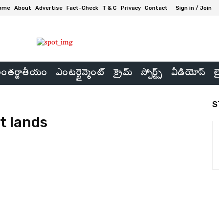
ome
About
Advertise
Fact-Check
T & C
Privacy
Contact
Sign in / Join
ంతర్జాతీయం
ఎంటర్టైన్మెంట్
క్రైమ్
స్పోర్ట్స్
వీడియోస్
ల
S
t lands