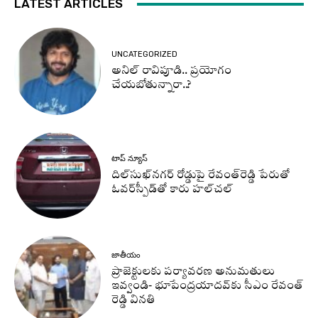
LATEST ARTICLES
UNCATEGORIZED
అనిల్ రావిపూడి.. ప్రయోగం
చేయబోతున్నారా..?
టాప్ న్యూస్
దిల్‌సుఖ్‌నగర్‌ రోడ్డుపై రేవంత్‌రెడ్డి పేరుతో
ఓవర్‌స్పీడ్‌తో కారు హల్‌చల్‌
జాతీయం
ప్రాజెక్టులకు పర్యావరణ అనుమతులు
ఇవ్వండి- భూపేంద్రయాదవ్‌కు సీఎం రేవంత్‌
రెడ్డి వినతి