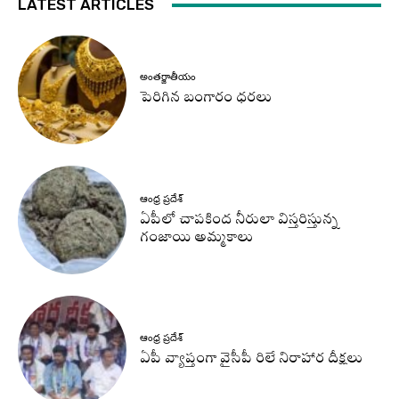
LATEST ARTICLES
అంతర్జాతీయం
పెరిగిన బంగారం ధరలు
ఆంధ్ర ప్రదేశ్
ఏపీలో చాపకింద నీరులా విస్తరిస్తున్న
గంజాయి అమ్మకాలు
ఆంధ్ర ప్రదేశ్
ఏపీ వ్యాప్తంగా వైసీపీ రిలే నిరాహార దీక్షలు