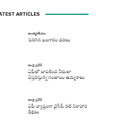
ATEST ARTICLES
అంతర్జాతీయం
పెరిగిన బంగారం ధరలు
ఆంధ్ర ప్రదేశ్
ఏపీలో చాపకింద నీరులా
విస్తరిస్తున్న గంజాయి అమ్మకాలు
ఆంధ్ర ప్రదేశ్
ఏపీ వ్యాప్తంగా వైసీపీ రిలే నిరాహార
దీక్షలు