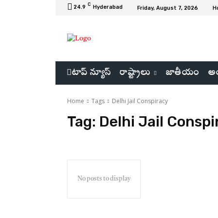
C
24.9
Hyderabad
Friday, August 7, 2026
H
టాప్ న్యూస్
రాష్ట్రాలు
జాతీయం
అం
Home
Tags
Delhi Jail Conspiracy
Tag:
Delhi Jail Conspi
No posts to display