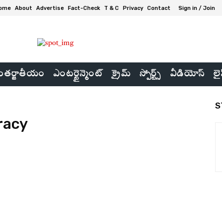
ome
About
Advertise
Fact-Check
T & C
Privacy
Contact
Sign in / Join
తర్జాతీయం
ఎంటర్టైన్మెంట్
క్రైమ్
స్పోర్ట్స్
వీడియోస్
లై
S
racy