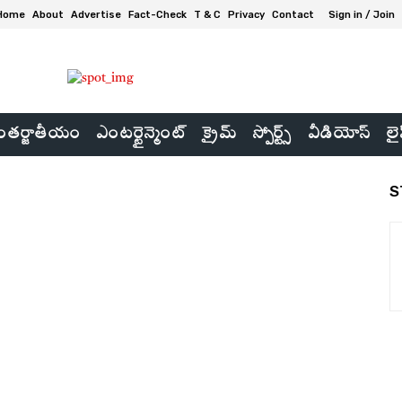
Home
About
Advertise
Fact-Check
T & C
Privacy
Contact
Sign in / Join
తర్జాతీయం
ఎంటర్టైన్మెంట్
క్రైమ్
స్పోర్ట్స్
వీడియోస్
లై
S