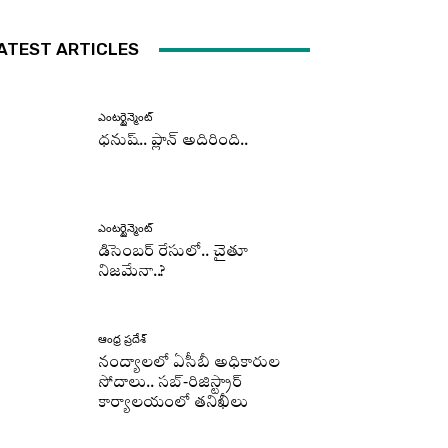
ATEST ARTICLES
ఎంటర్టైన్మెంట్
ధనుష్‌.. ప్లాన్ అదిరింది..
ఎంటర్టైన్మెంట్
డిసెంబర్ రేసులో.. చైతూ
నిజమేనా..?
ఆంధ్ర ప్రదేశ్
నంద్యాలలో ఏసీబీ అధికారుల
సోదాలు.. సబ్-రిజిస్ట్రార్
కార్యాలయంలో తనిఖీలు