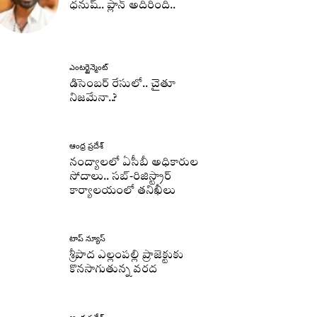
ధనుష్‌.. ప్లాన్ అదిరింది..
ఎంటర్టైన్మెంట్
డిసెంబర్ రేసులో.. చైతూ
నిజమేనా..?
ఆంధ్ర ప్రదేశ్
నంద్యాలలో ఏసీబీ అధికారుల
సోదాలు.. సబ్-రిజిస్ట్రార్
కార్యాలయంలో తనిఖీలు
టాప్ న్యూస్
శ్రీపాద ఎల్లంపల్లి ప్రాజెక్టుకు
కొనసాగుతున్న వరద