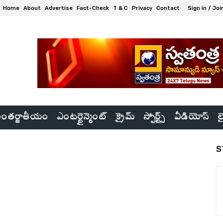
Home
About
Advertise
Fact-Check
T & C
Privacy
Contact
Sign in / Joi
ంతర్జాతీయం
ఎంటర్టైన్మెంట్
క్రైమ్
స్పోర్ట్స్
వీడియోస్
ల
S