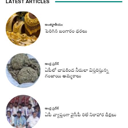
LATEST ARTICLES
అంతర్జాతీయం
పెరిగిన బంగారం ధరలు
ఆంధ్ర ప్రదేశ్
ఏపీలో చాపకింద నీరులా విస్తరిస్తున్న
గంజాయి అమ్మకాలు
ఆంధ్ర ప్రదేశ్
ఏపీ వ్యాప్తంగా వైసీపీ రిలే నిరాహార దీక్షలు