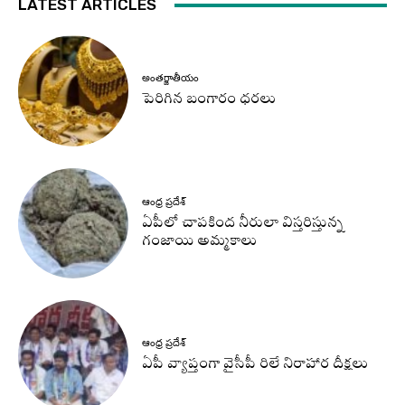
LATEST ARTICLES
అంతర్జాతీయం
పెరిగిన బంగారం ధరలు
ఆంధ్ర ప్రదేశ్
ఏపీలో చాపకింద నీరులా విస్తరిస్తున్న
గంజాయి అమ్మకాలు
ఆంధ్ర ప్రదేశ్
ఏపీ వ్యాప్తంగా వైసీపీ రిలే నిరాహార దీక్షలు