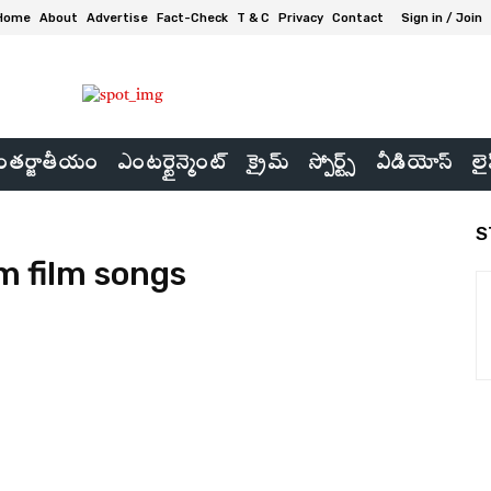
Home
About
Advertise
Fact-Check
T & C
Privacy
Contact
Sign in / Join
తర్జాతీయం
ఎంటర్టైన్మెంట్
క్రైమ్
స్పోర్ట్స్
వీడియోస్
లై
S
 film songs