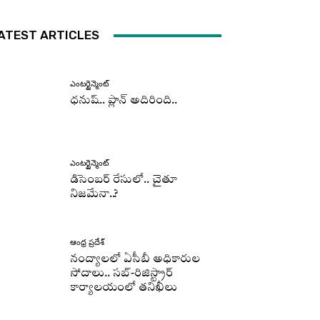
ATEST ARTICLES
ఎంటర్టైన్మెంట్
ధనుష్‌.. ప్లాన్ అదిరింది..
ఎంటర్టైన్మెంట్
డిసెంబర్ రేసులో.. చైతూ
నిజమేనా..?
ఆంధ్ర ప్రదేశ్
నంద్యాలలో ఏసీబీ అధికారుల
సోదాలు.. సబ్-రిజిస్ట్రార్
కార్యాలయంలో తనిఖీలు