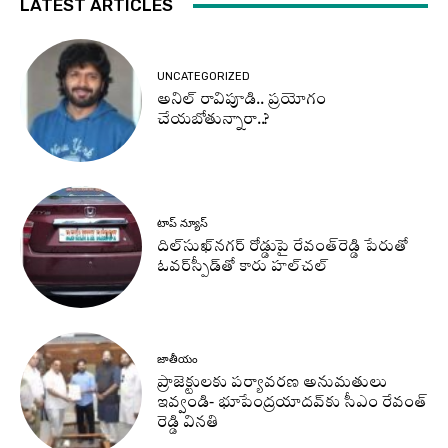
LATEST ARTICLES
UNCATEGORIZED
అనిల్ రావిపూడి.. ప్రయోగం
చేయబోతున్నారా..?
టాప్ న్యూస్
దిల్‌సుఖ్‌నగర్‌ రోడ్డుపై రేవంత్‌రెడ్డి పేరుతో
ఓవర్‌స్పీడ్‌తో కారు హల్‌చల్‌
జాతీయం
ప్రాజెక్టులకు పర్యావరణ అనుమతులు
ఇవ్వండి- భూపేంద్రయాదవ్‌కు సీఎం రేవంత్‌
రెడ్డి వినతి