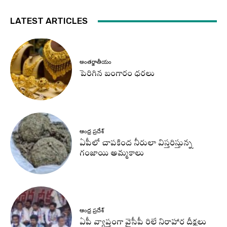
LATEST ARTICLES
అంతర్జాతీయం
పెరిగిన బంగారం ధరలు
ఆంధ్ర ప్రదేశ్
ఏపీలో చాపకింద నీరులా విస్తరిస్తున్న
గంజాయి అమ్మకాలు
ఆంధ్ర ప్రదేశ్
ఏపీ వ్యాప్తంగా వైసీపీ రిలే నిరాహార దీక్షలు