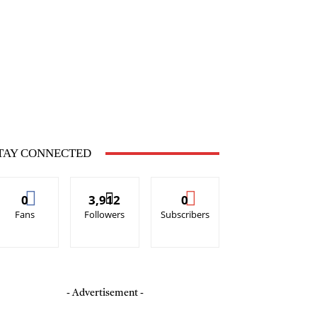
ఫ్ స్టైల్
హెల్త్
Feature Stories
TAY CONNECTED
0
3,912
0
Fans
Followers
Subscribers
- Advertisement -