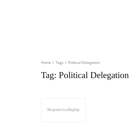
టాప్ న్యూస్
రాష్ట్రాలు
జాతీయం
అం
Home
Tags
Political Delegation
Tag:
Political Delegation
No posts to display