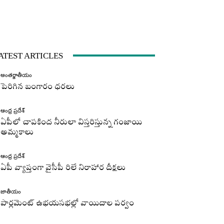
ATEST ARTICLES
అంతర్జాతీయం
పెరిగిన బంగారం ధరలు
ఆంధ్ర ప్రదేశ్
ఏపీలో చాపకింద నీరులా విస్తరిస్తున్న గంజాయి
అమ్మకాలు
ఆంధ్ర ప్రదేశ్
ఏపీ వ్యాప్తంగా వైసీపీ రిలే నిరాహార దీక్షలు
జాతీయం
పార్లమెంట్ ఉభయసభల్లో వాయిదాల పర్వం