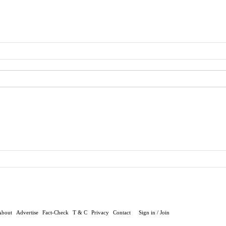
About
Advertise
Fact-Check
T & C
Privacy
Contact
Sign in / Join