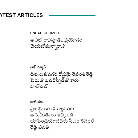
ATEST ARTICLES
UNCATEGORIZED
అనిల్ రావిపూడి.. ప్రయోగం
చేయబోతున్నారా..?
టాప్ న్యూస్
దిల్‌సుఖ్‌నగర్‌ రోడ్డుపై రేవంత్‌రెడ్డి
పేరుతో ఓవర్‌స్పీడ్‌తో కారు
హల్‌చల్‌
జాతీయం
ప్రాజెక్టులకు పర్యావరణ
అనుమతులు ఇవ్వండి-
భూపేంద్రయాదవ్‌కు సీఎం రేవంత్‌
రెడ్డి వినతి