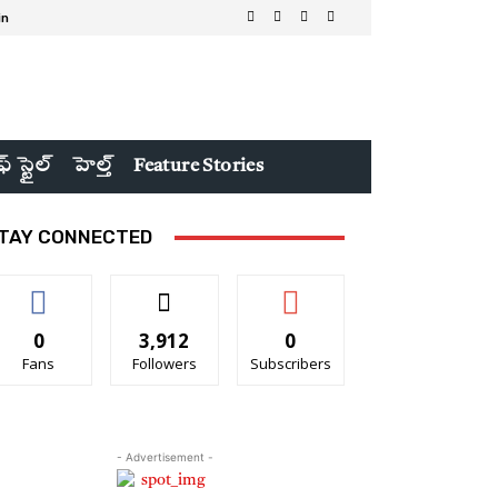
in
ఫ్ స్టైల్
హెల్త్
Feature Stories
TAY CONNECTED
0
3,912
0
Fans
Followers
Subscribers
- Advertisement -