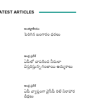
ATEST ARTICLES
అంతర్జాతీయం
పెరిగిన బంగారం ధరలు
ఆంధ్ర ప్రదేశ్
ఏపీలో చాపకింద నీరులా
విస్తరిస్తున్న గంజాయి అమ్మకాలు
ఆంధ్ర ప్రదేశ్
ఏపీ వ్యాప్తంగా వైసీపీ రిలే నిరాహార
దీక్షలు