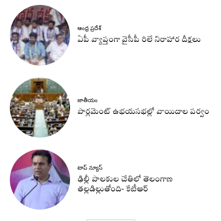
ఆంధ్ర ప్రదేశ్
ఏపీ వ్యాప్తంగా వైసీపీ రిలే నిరాహార దీక్షలు
జాతీయం
పార్లమెంట్ ఉభయసభల్లో వాయిదాల పర్వం
టాప్ న్యూస్
ఢిల్లీ పాలకుల చేతిలో తెలంగాణ
తల్లడిల్లుతోంది- కేటీఆర్