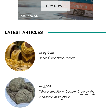
LATEST ARTICLES
అంతర్జాతీయం
పెరిగిన బంగారం ధరలు
ఆంధ్ర ప్రదేశ్
ఏపీలో చాపకింద నీరులా విస్తరిస్తున్న
గంజాయి అమ్మకాలు