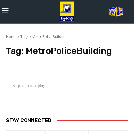
Home
Tags
MetroPoliceBuilding
Tag:
MetroPoliceBuilding
No posts to display
STAY CONNECTED