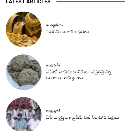
LATEST ARTICLES
అంతర్జాతీయం
పెరిగిన బంగారం ధరలు
ఆంధ్ర ప్రదేశ్
ఏపీలో చాపకింద నీరులా విస్తరిస్తున్న
గంజాయి అమ్మకాలు
ఆంధ్ర ప్రదేశ్
ఏపీ వ్యాప్తంగా వైసీపీ రిలే నిరాహార దీక్షలు