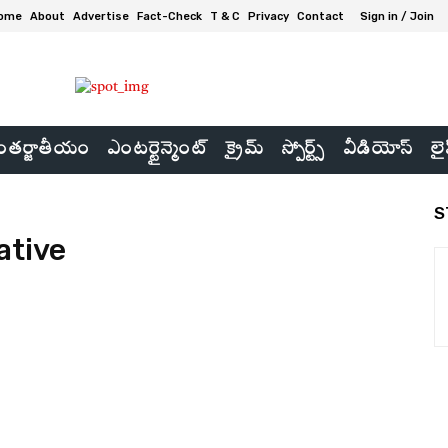
ome
About
Advertise
Fact-Check
T & C
Privacy
Contact
Sign in / Join
తర్జాతీయం
ఎంటర్టైన్మెంట్
క్రైమ్
స్పోర్ట్స్
వీడియోస్
లై
S
ative