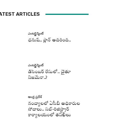
ATEST ARTICLES
ఎంటర్టైన్మెంట్
ధనుష్‌.. ప్లాన్ అదిరింది..
ఎంటర్టైన్మెంట్
డిసెంబర్ రేసులో.. చైతూ
నిజమేనా..?
ఆంధ్ర ప్రదేశ్
నంద్యాలలో ఏసీబీ అధికారుల
సోదాలు.. సబ్-రిజిస్ట్రార్
కార్యాలయంలో తనిఖీలు