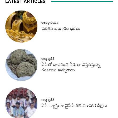
LATEST ARTICLES
అంతర్జాతీయం
పెరిగిన బంగారం ధరలు
ఆంధ్ర ప్రదేశ్
ఏపీలో చాపకింద నీరులా విస్తరిస్తున్న
గంజాయి అమ్మకాలు
ఆంధ్ర ప్రదేశ్
ఏపీ వ్యాప్తంగా వైసీపీ రిలే నిరాహార దీక్షలు