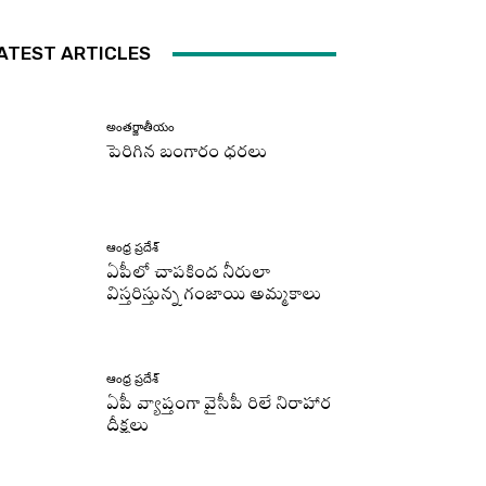
ATEST ARTICLES
అంతర్జాతీయం
పెరిగిన బంగారం ధరలు
ఆంధ్ర ప్రదేశ్
ఏపీలో చాపకింద నీరులా
విస్తరిస్తున్న గంజాయి అమ్మకాలు
ఆంధ్ర ప్రదేశ్
ఏపీ వ్యాప్తంగా వైసీపీ రిలే నిరాహార
దీక్షలు