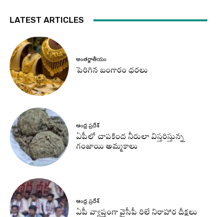
LATEST ARTICLES
అంతర్జాతీయం
పెరిగిన బంగారం ధరలు
ఆంధ్ర ప్రదేశ్
ఏపీలో చాపకింద నీరులా విస్తరిస్తున్న
గంజాయి అమ్మకాలు
ఆంధ్ర ప్రదేశ్
ఏపీ వ్యాప్తంగా వైసీపీ రిలే నిరాహార దీక్షలు