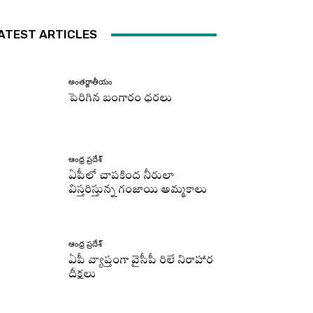
ATEST ARTICLES
అంతర్జాతీయం
పెరిగిన బంగారం ధరలు
ఆంధ్ర ప్రదేశ్
ఏపీలో చాపకింద నీరులా
విస్తరిస్తున్న గంజాయి అమ్మకాలు
ఆంధ్ర ప్రదేశ్
ఏపీ వ్యాప్తంగా వైసీపీ రిలే నిరాహార
దీక్షలు