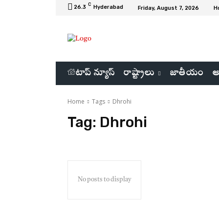
C
26.3
Hyderabad
Friday, August 7, 2026
H
టాప్ న్యూస్
రాష్ట్రాలు
జాతీయం
అ
Home
Tags
Dhrohi
Tag:
Dhrohi
No posts to display