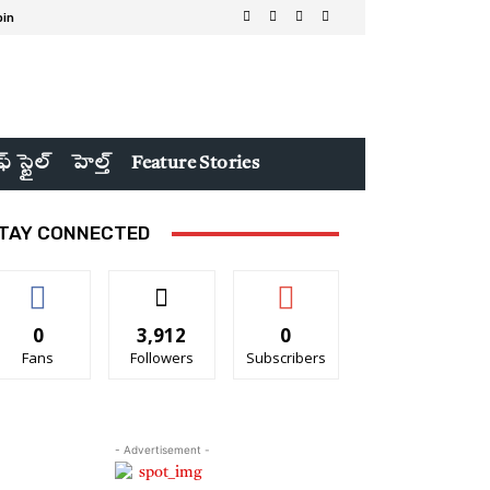
oin
ఫ్ స్టైల్
హెల్త్
Feature Stories
TAY CONNECTED
0
3,912
0
Fans
Followers
Subscribers
- Advertisement -