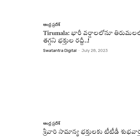
ఆంధ్ర ప్రదేశ్
Tirumala: భారీ వర్షాలలోనూ తిరుమల
తగ్గని భక్తుల రద్దీ..!
Swatantra Digital
-
July 28, 2023
ఆంధ్ర ప్రదేశ్
శ్రీవారి సామాన్య భక్తులకు టీటీడీ శుభవార్