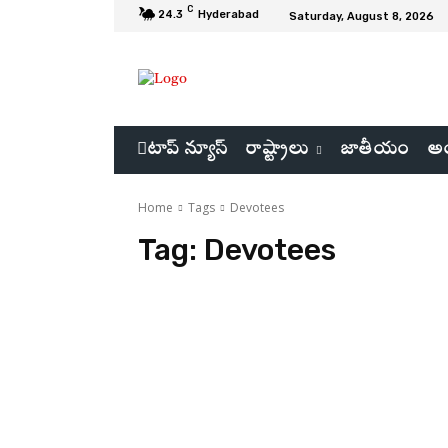
C
24.3
Hyderabad
Saturday, August 8, 2026
టాప్ న్యూస్
రాష్ట్రాలు
జాతీయం
అం
Home
Tags
Devotees
Tag:
Devotees