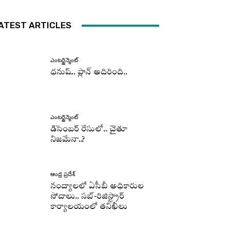
ATEST ARTICLES
ఎంటర్టైన్మెంట్
ధనుష్‌.. ప్లాన్ అదిరింది..
ఎంటర్టైన్మెంట్
డిసెంబర్ రేసులో.. చైతూ
నిజమేనా..?
ఆంధ్ర ప్రదేశ్
నంద్యాలలో ఏసీబీ అధికారుల
సోదాలు.. సబ్-రిజిస్ట్రార్
కార్యాలయంలో తనిఖీలు