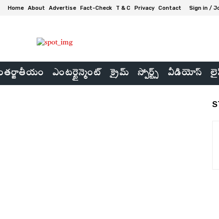
Home
About
Advertise
Fact-Check
T & C
Privacy
Contact
Sign in / J
తర్జాతీయం
ఎంటర్టైన్మెంట్
క్రైమ్
స్పోర్ట్స్
వీడియోస్
లై
S