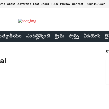
ome
About
Advertise
Fact-Check
T & C
Privacy
Contact
Sign in / Join
తర్జాతీయం
ఎంటర్టైన్మెంట్
క్రైమ్
స్పోర్ట్స్
వీడియోస్
లై
S
al