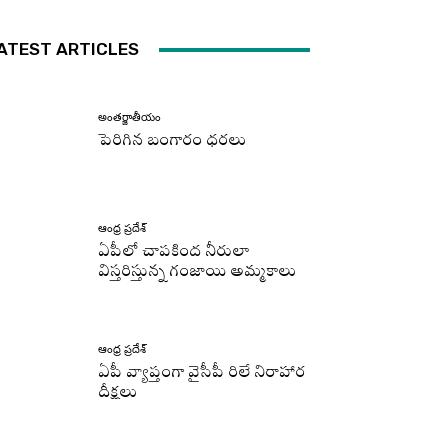
ATEST ARTICLES
అంతర్జాతీయం
పెరిగిన బంగారం ధరలు
ఆంధ్ర ప్రదేశ్
ఏపీలో చాపకింద నీరులా
విస్తరిస్తున్న గంజాయి అమ్మకాలు
ఆంధ్ర ప్రదేశ్
ఏపీ వ్యాప్తంగా వైసీపీ రిలే నిరాహార
దీక్షలు