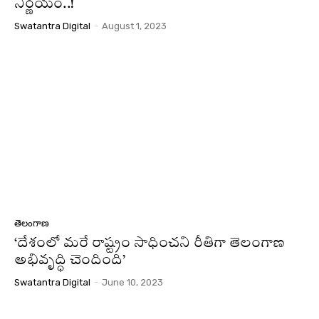
నిర్ణయం..!
Swatantra Digital
-
August 1, 2023
తెలంగాణ
‘దేశంలో మరే రాష్ట్రం సాధించని రీతిగా తెలంగాణ
అభివృద్ధి చెందింది’
Swatantra Digital
-
June 10, 2023