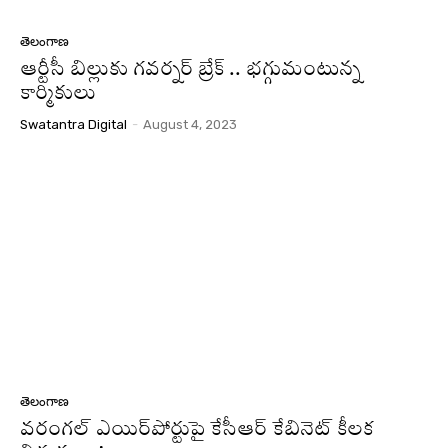
తెలంగాణ
ఆర్టీసీ బిల్లుకు గవర్నర్ బ్రేక్ .. భగ్గుమంటున్న
కార్మికులు
Swatantra Digital
-
August 4, 2023
తెలంగాణ
వరంగల్ ఎయిర్‌పోర్టుపై కేసీఆర్ కేబినెట్ కీలక