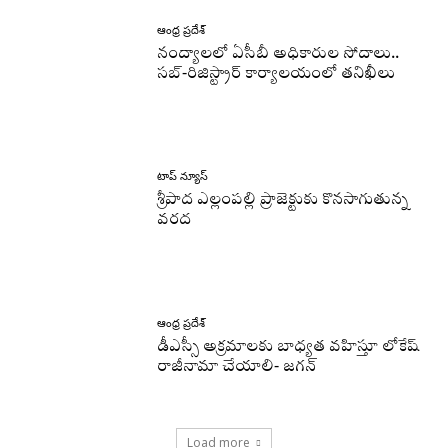
ఆంధ్ర ప్రదేశ్
నంద్యాలలో ఏసీబీ అధికారుల సోదాలు..
సబ్-రిజిస్ట్రార్ కార్యాలయంలో తనిఖీలు
టాప్ న్యూస్
శ్రీపాద ఎల్లంపల్లి ప్రాజెక్టుకు కొనసాగుతున్న
వరద
ఆంధ్ర ప్రదేశ్
డీఎస్సీ అక్రమాలకు బాధ్యత వహిస్తూ లోకేష్‌
రాజీనామా చేయాలి- జగన్
Load more