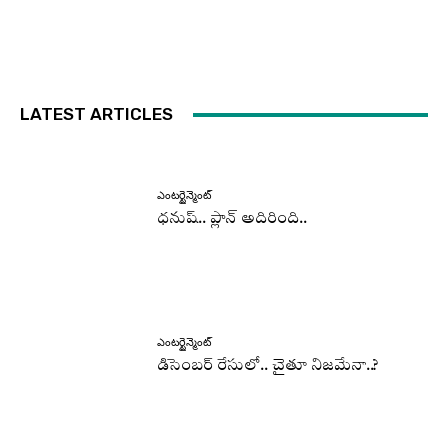
LATEST ARTICLES
ఎంటర్టైన్మెంట్
ధనుష్‌.. ప్లాన్ అదిరింది..
ఎంటర్టైన్మెంట్
డిసెంబర్ రేసులో.. చైతూ నిజమేనా..?