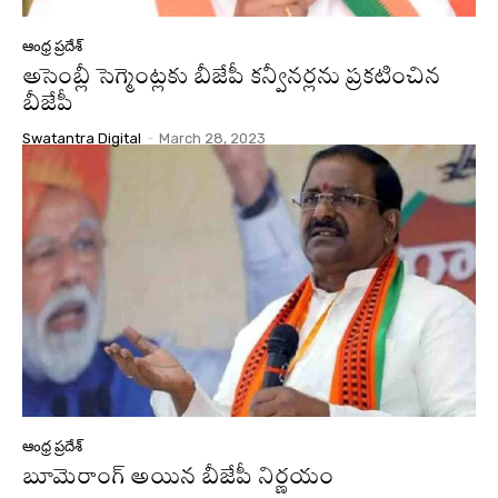
ఆంధ్ర ప్రదేశ్
అసెంబ్లీ సెగ్మెంట్లకు బీజేపీ కన్వీనర్లను ప్రకటించిన
బీజేపీ
Swatantra Digital
-
March 28, 2023
ఆంధ్ర ప్రదేశ్
బూమెరాంగ్‌ అయిన బీజేపీ నిర్ణయం