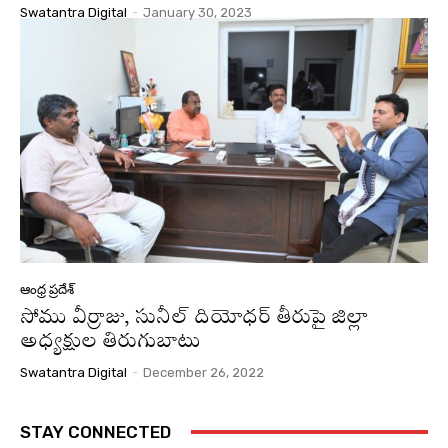
Swatantra Digital
-
January 30, 2023
ఆంధ్ర ప్రదేశ్
సోము వీర్రాజు, సునీల్ దియోధర్ తీరుపై జిల్లా
అధ్యక్షుల తిరుగుబాటు
Swatantra Digital
-
December 26, 2022
STAY CONNECTED