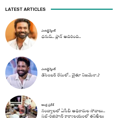
LATEST ARTICLES
ఎంటర్టైన్మెంట్
ధనుష్‌.. ప్లాన్ అదిరింది..
ఎంటర్టైన్మెంట్
డిసెంబర్ రేసులో.. చైతూ నిజమేనా..?
ఆంధ్ర ప్రదేశ్
నంద్యాలలో ఏసీబీ అధికారుల సోదాలు..
సబ్-రిజిస్ట్రార్ కార్యాలయంలో తనిఖీలు