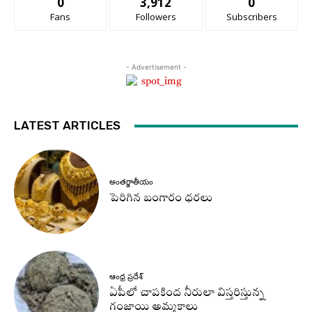
0
3,912
0
Fans
Followers
Subscribers
- Advertisement -
LATEST ARTICLES
అంతర్జాతీయం
పెరిగిన బంగారం ధరలు
ఆంధ్ర ప్రదేశ్
ఏపీలో చాపకింద నీరులా విస్తరిస్తున్న
గంజాయి అమ్మకాలు