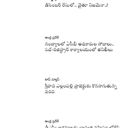
డిసెంబర్ రేసులో.. చైతూ నిజమేనా..?
ఆంధ్ర ప్రదేశ్
నంద్యాలలో ఏసీబీ అధికారుల సోదాలు..
సబ్-రిజిస్ట్రార్ కార్యాలయంలో తనిఖీలు
టాప్ న్యూస్
శ్రీపాద ఎల్లంపల్లి ప్రాజెక్టుకు కొనసాగుతున్న
వరద
ఆంధ్ర ప్రదేశ్