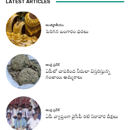
LATEST ARTICLES
అంతర్జాతీయం
పెరిగిన బంగారం ధరలు
ఆంధ్ర ప్రదేశ్
ఏపీలో చాపకింద నీరులా విస్తరిస్తున్న
గంజాయి అమ్మకాలు
ఆంధ్ర ప్రదేశ్
ఏపీ వ్యాప్తంగా వైసీపీ రిలే నిరాహార దీక్షలు