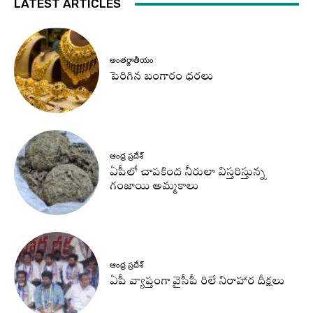
LATEST ARTICLES
అంతర్జాతీయం
పెరిగిన బంగారం ధరలు
ఆంధ్ర ప్రదేశ్
ఏపీలో చాపకింద నీరులా విస్తరిస్తున్న
గంజాయి అమ్మకాలు
ఆంధ్ర ప్రదేశ్
ఏపీ వ్యాప్తంగా వైసీపీ రిలే నిరాహార దీక్షలు