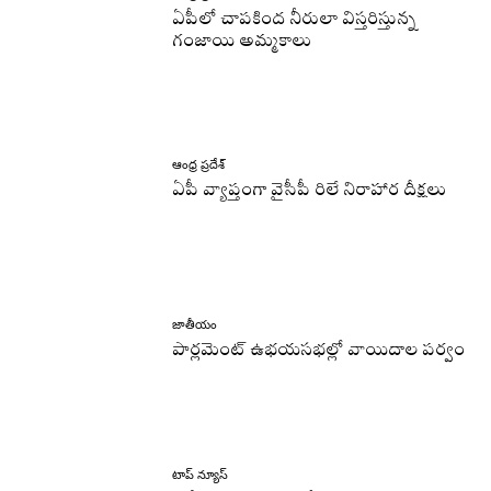
ఏపీలో చాపకింద నీరులా విస్తరిస్తున్న
గంజాయి అమ్మకాలు
ఆంధ్ర ప్రదేశ్
ఏపీ వ్యాప్తంగా వైసీపీ రిలే నిరాహార దీక్షలు
జాతీయం
పార్లమెంట్ ఉభయసభల్లో వాయిదాల పర్వం
టాప్ న్యూస్