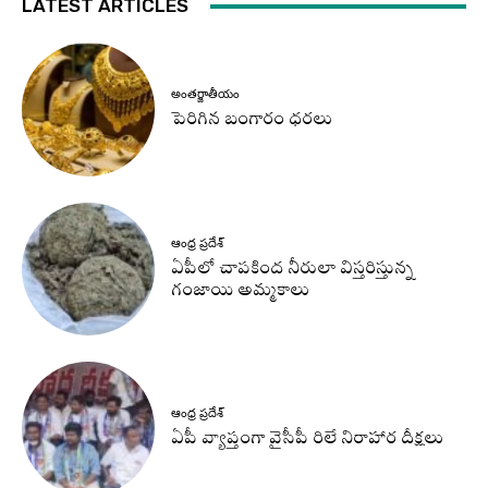
LATEST ARTICLES
అంతర్జాతీయం
పెరిగిన బంగారం ధరలు
ఆంధ్ర ప్రదేశ్
ఏపీలో చాపకింద నీరులా విస్తరిస్తున్న
గంజాయి అమ్మకాలు
ఆంధ్ర ప్రదేశ్
ఏపీ వ్యాప్తంగా వైసీపీ రిలే నిరాహార దీక్షలు