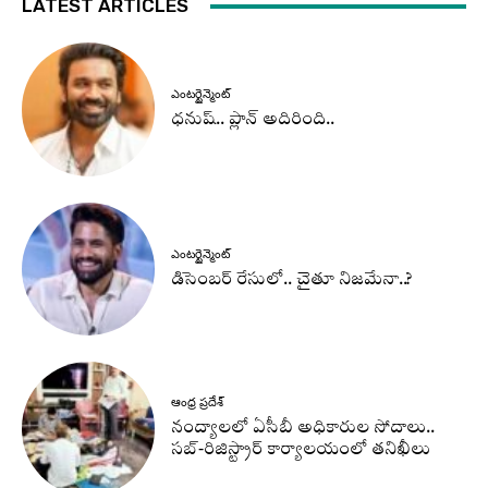
LATEST ARTICLES
ఎంటర్టైన్మెంట్
ధనుష్‌.. ప్లాన్ అదిరింది..
ఎంటర్టైన్మెంట్
డిసెంబర్ రేసులో.. చైతూ నిజమేనా..?
ఆంధ్ర ప్రదేశ్
నంద్యాలలో ఏసీబీ అధికారుల సోదాలు..
సబ్-రిజిస్ట్రార్ కార్యాలయంలో తనిఖీలు