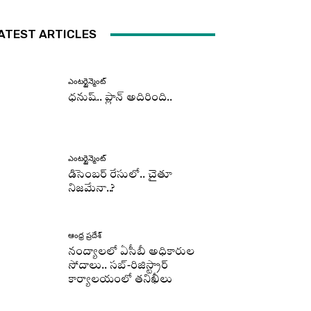
ATEST ARTICLES
ఎంటర్టైన్మెంట్
ధనుష్‌.. ప్లాన్ అదిరింది..
ఎంటర్టైన్మెంట్
డిసెంబర్ రేసులో.. చైతూ
నిజమేనా..?
ఆంధ్ర ప్రదేశ్
నంద్యాలలో ఏసీబీ అధికారుల
సోదాలు.. సబ్-రిజిస్ట్రార్
కార్యాలయంలో తనిఖీలు