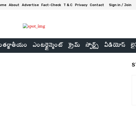
ome
About
Advertise
Fact-Check
T & C
Privacy
Contact
Sign in / Join
తర్జాతీయం
ఎంటర్టైన్మెంట్
క్రైమ్
స్పోర్ట్స్
వీడియోస్
లై
S