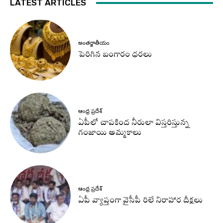
LATEST ARTICLES
అంతర్జాతీయం
పెరిగిన బంగారం ధరలు
ఆంధ్ర ప్రదేశ్
ఏపీలో చాపకింద నీరులా విస్తరిస్తున్న
గంజాయి అమ్మకాలు
ఆంధ్ర ప్రదేశ్
ఏపీ వ్యాప్తంగా వైసీపీ రిలే నిరాహార దీక్షలు