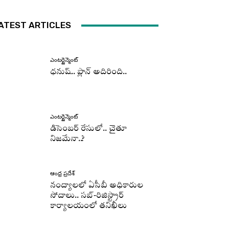
ATEST ARTICLES
ఎంటర్టైన్మెంట్
ధనుష్‌.. ప్లాన్ అదిరింది..
ఎంటర్టైన్మెంట్
డిసెంబర్ రేసులో.. చైతూ
నిజమేనా..?
ఆంధ్ర ప్రదేశ్
నంద్యాలలో ఏసీబీ అధికారుల
సోదాలు.. సబ్-రిజిస్ట్రార్
కార్యాలయంలో తనిఖీలు