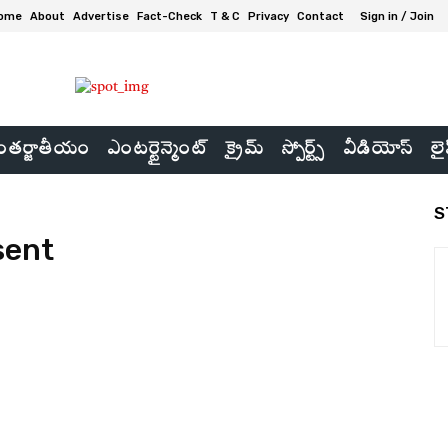
ome
About
Advertise
Fact-Check
T & C
Privacy
Contact
Sign in / Join
తర్జాతీయం
ఎంటర్టైన్మెంట్
క్రైమ్
స్పోర్ట్స్
వీడియోస్
లై
S
sent