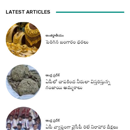
LATEST ARTICLES
అంతర్జాతీయం
పెరిగిన బంగారం ధరలు
ఆంధ్ర ప్రదేశ్
ఏపీలో చాపకింద నీరులా విస్తరిస్తున్న
గంజాయి అమ్మకాలు
ఆంధ్ర ప్రదేశ్
ఏపీ వ్యాప్తంగా వైసీపీ రిలే నిరాహార దీక్షలు