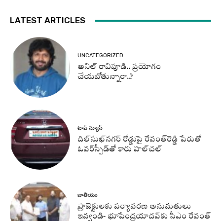
LATEST ARTICLES
UNCATEGORIZED
అనిల్ రావిపూడి.. ప్రయోగం
చేయబోతున్నారా..?
టాప్ న్యూస్
దిల్‌సుఖ్‌నగర్‌ రోడ్డుపై రేవంత్‌రెడ్డి పేరుతో
ఓవర్‌స్పీడ్‌తో కారు హల్‌చల్‌
జాతీయం
ప్రాజెక్టులకు పర్యావరణ అనుమతులు
ఇవ్వండి- భూపేంద్రయాదవ్‌కు సీఎం రేవంత్‌