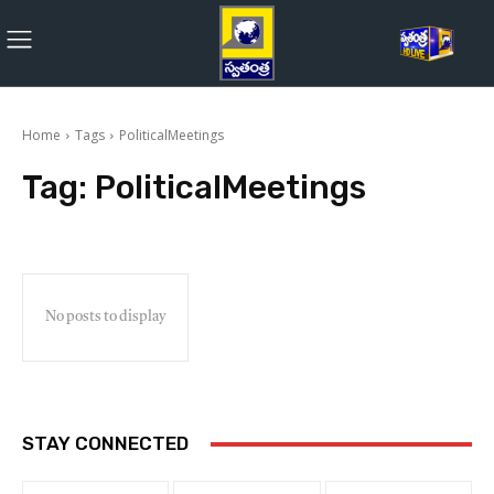
Home
Tags
PoliticalMeetings
Tag:
PoliticalMeetings
No posts to display
STAY CONNECTED