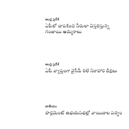
ఆంధ్ర ప్రదేశ్
ఏపీలో చాపకింద నీరులా విస్తరిస్తున్న
గంజాయి అమ్మకాలు
ఆంధ్ర ప్రదేశ్
ఏపీ వ్యాప్తంగా వైసీపీ రిలే నిరాహార దీక్షలు
జాతీయం
పార్లమెంట్ ఉభయసభల్లో వాయిదాల పర్వం