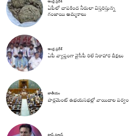
ఆంధ్ర ప్రదేశ్
ఏపీలో చాపకింద నీరులా విస్తరిస్తున్న
గంజాయి అమ్మకాలు
ఆంధ్ర ప్రదేశ్
ఏపీ వ్యాప్తంగా వైసీపీ రిలే నిరాహార దీక్షలు
జాతీయం
పార్లమెంట్ ఉభయసభల్లో వాయిదాల పర్వం
టాప్ న్యూస్