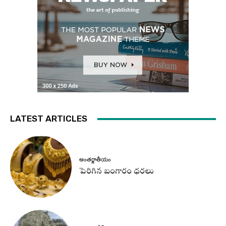
LATEST ARTICLES
అంతర్జాతీయం
పెరిగిన బంగారం ధరలు