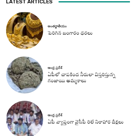
LATEST ARTICLES
అంతర్జాతీయం
పెరిగిన బంగారం ధరలు
ఆంధ్ర ప్రదేశ్
ఏపీలో చాపకింద నీరులా విస్తరిస్తున్న
గంజాయి అమ్మకాలు
ఆంధ్ర ప్రదేశ్
ఏపీ వ్యాప్తంగా వైసీపీ రిలే నిరాహార దీక్షలు