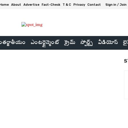
Home
About
Advertise
Fact-Check
T & C
Privacy
Contact
Sign in / Join
తర్జాతీయం
ఎంటర్టైన్మెంట్
క్రైమ్
స్పోర్ట్స్
వీడియోస్
లై
S