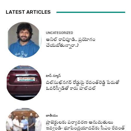
LATEST ARTICLES
UNCATEGORIZED
అనిల్ రావిపూడి.. ప్రయోగం
చేయబోతున్నారా..?
టాప్ న్యూస్
దిల్‌సుఖ్‌నగర్‌ రోడ్డుపై రేవంత్‌రెడ్డి పేరుతో
ఓవర్‌స్పీడ్‌తో కారు హల్‌చల్‌
జాతీయం
ప్రాజెక్టులకు పర్యావరణ అనుమతులు
ఇవ్వండి- భూపేంద్రయాదవ్‌కు సీఎం రేవంత్‌