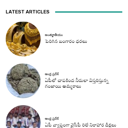
LATEST ARTICLES
అంతర్జాతీయం
పెరిగిన బంగారం ధరలు
ఆంధ్ర ప్రదేశ్
ఏపీలో చాపకింద నీరులా విస్తరిస్తున్న
గంజాయి అమ్మకాలు
ఆంధ్ర ప్రదేశ్
ఏపీ వ్యాప్తంగా వైసీపీ రిలే నిరాహార దీక్షలు