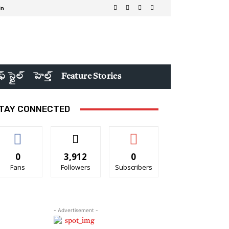
in
ఫ్ స్టైల్
హెల్త్
Feature Stories
TAY CONNECTED
0
3,912
0
Fans
Followers
Subscribers
- Advertisement -