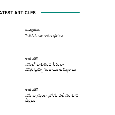
ATEST ARTICLES
అంతర్జాతీయం
పెరిగిన బంగారం ధరలు
ఆంధ్ర ప్రదేశ్
ఏపీలో చాపకింద నీరులా
విస్తరిస్తున్న గంజాయి అమ్మకాలు
ఆంధ్ర ప్రదేశ్
ఏపీ వ్యాప్తంగా వైసీపీ రిలే నిరాహార
దీక్షలు