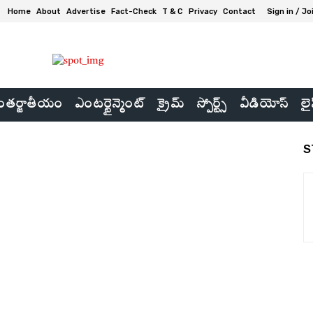
Home
About
Advertise
Fact-Check
T & C
Privacy
Contact
Sign in / Jo
తర్జాతీయం
ఎంటర్టైన్మెంట్
క్రైమ్
స్పోర్ట్స్
వీడియోస్
లై
S